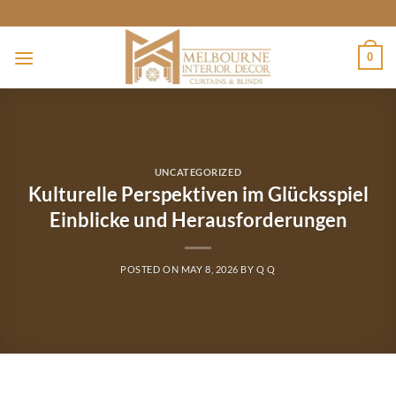
Skip
to
content
0
UNCATEGORIZED
Kulturelle Perspektiven im Glücksspiel
Einblicke und Herausforderungen
POSTED ON
MAY 8, 2026
BY
Q Q