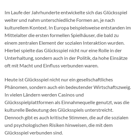
Im Laufe der Jahrhunderte entwickelte sich das Glücksspiel
weiter und nahm unterschiedliche Formen an, je nach
kulturellem Kontext. In Europa beispielsweise entstanden im
Mittelalter die ersten formellen Spielhäuser, die bald zu
einem zentralen Element der sozialen Interaktion wurden.
Hierbei spielte das Glücksspiel nicht nur eine Rolle in der
Unterhaltung, sondern auch in der Politik, da hohe Einsätze
oft mit Macht und Einfluss verbunden waren.
Heute ist Glücksspiel nicht nur ein gesellschaftliches
Phänomen, sondern auch ein bedeutender Wirtschaftszweig.
In vielen Ländern werden Casinos und
Glücksspielplattformen als Einnahmequelle genutzt, was die
kulturelle Bedeutung des Glücksspiels unterstreicht.
Dennoch gibt es auch kritische Stimmen, die auf die sozialen
und psychologischen Risiken hinweisen, die mit dem
Glücksspiel verbunden sind.