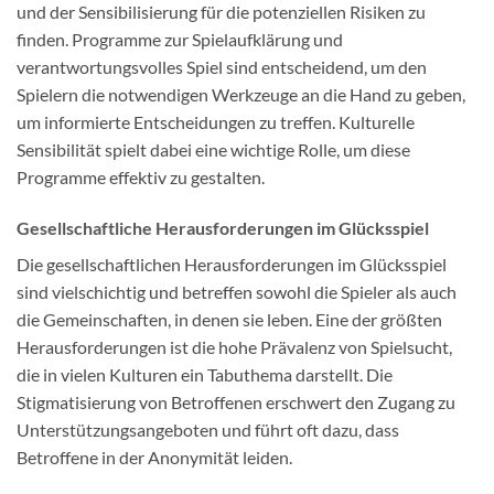
und der Sensibilisierung für die potenziellen Risiken zu
finden. Programme zur Spielaufklärung und
verantwortungsvolles Spiel sind entscheidend, um den
Spielern die notwendigen Werkzeuge an die Hand zu geben,
um informierte Entscheidungen zu treffen. Kulturelle
Sensibilität spielt dabei eine wichtige Rolle, um diese
Programme effektiv zu gestalten.
Gesellschaftliche Herausforderungen im Glücksspiel
Die gesellschaftlichen Herausforderungen im Glücksspiel
sind vielschichtig und betreffen sowohl die Spieler als auch
die Gemeinschaften, in denen sie leben. Eine der größten
Herausforderungen ist die hohe Prävalenz von Spielsucht,
die in vielen Kulturen ein Tabuthema darstellt. Die
Stigmatisierung von Betroffenen erschwert den Zugang zu
Unterstützungsangeboten und führt oft dazu, dass
Betroffene in der Anonymität leiden.