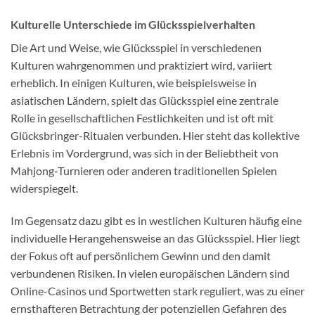
Kulturelle Unterschiede im Glücksspielverhalten
Die Art und Weise, wie Glücksspiel in verschiedenen
Kulturen wahrgenommen und praktiziert wird, variiert
erheblich. In einigen Kulturen, wie beispielsweise in
asiatischen Ländern, spielt das Glücksspiel eine zentrale
Rolle in gesellschaftlichen Festlichkeiten und ist oft mit
Glücksbringer-Ritualen verbunden. Hier steht das kollektive
Erlebnis im Vordergrund, was sich in der Beliebtheit von
Mahjong-Turnieren oder anderen traditionellen Spielen
widerspiegelt.
Im Gegensatz dazu gibt es in westlichen Kulturen häufig eine
individuelle Herangehensweise an das Glücksspiel. Hier liegt
der Fokus oft auf persönlichem Gewinn und den damit
verbundenen Risiken. In vielen europäischen Ländern sind
Online-Casinos und Sportwetten stark reguliert, was zu einer
ernsthafteren Betrachtung der potenziellen Gefahren des