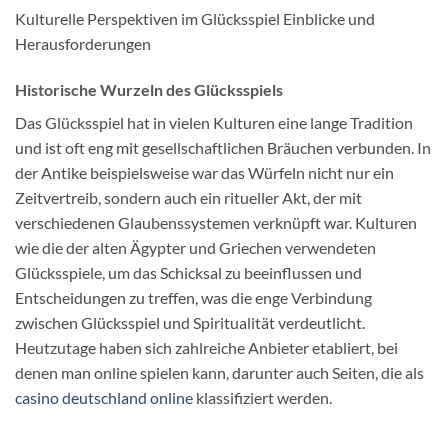
Kulturelle Perspektiven im Glücksspiel Einblicke und
Herausforderungen
Historische Wurzeln des Glücksspiels
Das Glücksspiel hat in vielen Kulturen eine lange Tradition
und ist oft eng mit gesellschaftlichen Bräuchen verbunden. In
der Antike beispielsweise war das Würfeln nicht nur ein
Zeitvertreib, sondern auch ein ritueller Akt, der mit
verschiedenen Glaubenssystemen verknüpft war. Kulturen
wie die der alten Ägypter und Griechen verwendeten
Glücksspiele, um das Schicksal zu beeinflussen und
Entscheidungen zu treffen, was die enge Verbindung
zwischen Glücksspiel und Spiritualität verdeutlicht.
Heutzutage haben sich zahlreiche Anbieter etabliert, bei
denen man online spielen kann, darunter auch Seiten, die als
casino deutschland online
klassifiziert werden.