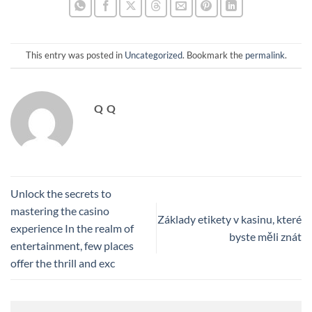
This entry was posted in
Uncategorized
. Bookmark the
permalink
.
Q Q
Unlock the secrets to
mastering the casino
Základy etikety v kasinu, které
experience In the realm of
byste měli znát
entertainment, few places
offer the thrill and exc