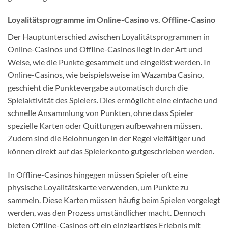
Loyalitätsprogramme im Online-Casino vs. Offline-Casino
Der Hauptunterschied zwischen Loyalitätsprogrammen in
Online-Casinos und Offline-Casinos liegt in der Art und
Weise, wie die Punkte gesammelt und eingelöst werden. In
Online-Casinos, wie beispielsweise im Wazamba Casino,
geschieht die Punktevergabe automatisch durch die
Spielaktivität des Spielers. Dies ermöglicht eine einfache und
schnelle Ansammlung von Punkten, ohne dass Spieler
spezielle Karten oder Quittungen aufbewahren müssen.
Zudem sind die Belohnungen in der Regel vielfältiger und
können direkt auf das Spielerkonto gutgeschrieben werden.
In Offline-Casinos hingegen müssen Spieler oft eine
physische Loyalitätskarte verwenden, um Punkte zu
sammeln. Diese Karten müssen häufig beim Spielen vorgelegt
werden, was den Prozess umständlicher macht. Dennoch
bieten Offline-Casinos oft ein einzigartiges Erlebnis mit