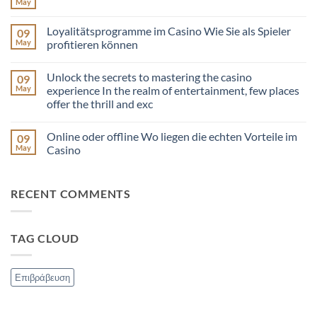
nejčastějších
May
No
mýtů
Comments
o
on
hazardních
Loyalitätsprogramme im Casino Wie Sie als Spieler
09
Základy
hrách
etikety
May
profitieren können
v
No
kasinu,
Comments
které
Unlock the secrets to mastering the casino
09
on
byste
Loyalitätsprogramme
měli
May
experience In the realm of entertainment, few places
im
znát
offer the thrill and exc
Casino
Wie
No
Sie
Comments
als
Online oder offline Wo liegen die echten Vorteile im
09
on
Spieler
Unlock
May
Casino
profitieren
the
können
secrets
No
to
Comments
mastering
on
RECENT COMMENTS
the
Online
casino
oder
experience
offline
In
Wo
the
liegen
TAG CLOUD
realm
die
of
echten
entertainment,
Vorteile
few
im
places
Casino
Επιβράβευση
offer
the
thrill
and