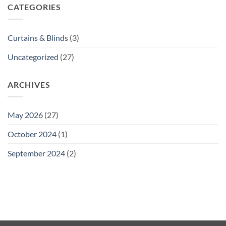
exc
CATEGORIES
Curtains & Blinds
(3)
Uncategorized
(27)
ARCHIVES
May 2026
(27)
October 2024
(1)
September 2024
(2)