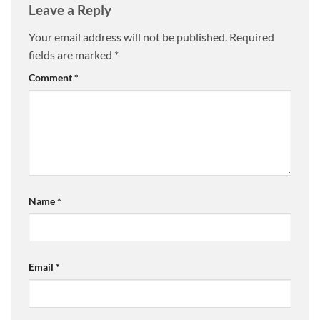
Leave a Reply
Your email address will not be published.
Required
fields are marked
*
Comment
*
Name
*
Email
*