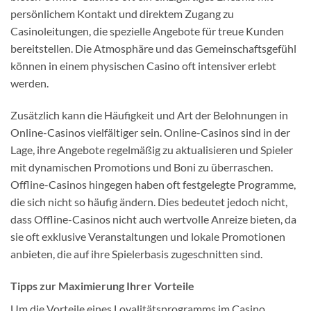
persönlichem Kontakt und direktem Zugang zu
Casinoleitungen, die spezielle Angebote für treue Kunden
bereitstellen. Die Atmosphäre und das Gemeinschaftsgefühl
können in einem physischen Casino oft intensiver erlebt
werden.
Zusätzlich kann die Häufigkeit und Art der Belohnungen in
Online-Casinos vielfältiger sein. Online-Casinos sind in der
Lage, ihre Angebote regelmäßig zu aktualisieren und Spieler
mit dynamischen Promotions und Boni zu überraschen.
Offline-Casinos hingegen haben oft festgelegte Programme,
die sich nicht so häufig ändern. Dies bedeutet jedoch nicht,
dass Offline-Casinos nicht auch wertvolle Anreize bieten, da
sie oft exklusive Veranstaltungen und lokale Promotionen
anbieten, die auf ihre Spielerbasis zugeschnitten sind.
Tipps zur Maximierung Ihrer Vorteile
Um die Vorteile eines Loyalitätsprogramms im Casino