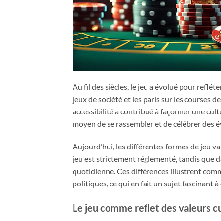
Au fil des siècles, le jeu a évolué pour reflét
jeux de société et les paris sur les courses d
accessibilité a contribué à façonner une cu
moyen de se rassembler et de célébrer des é
Aujourd’hui, les différentes formes de jeu va
jeu est strictement réglementé, tandis que da
quotidienne. Ces différences illustrent comm
politiques, ce qui en fait un sujet fascinant à
Le jeu comme reflet des valeurs cu