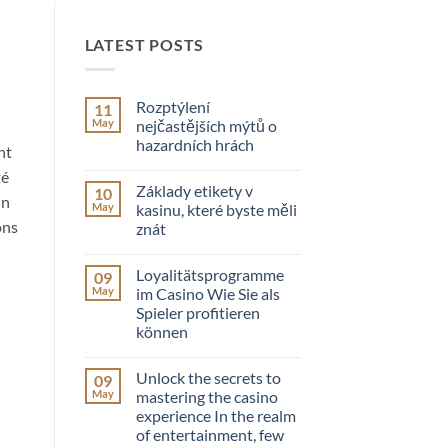
LATEST POSTS
Rozptýlení
11
May
nejčastějších mýtů o
hazardních hrách
nt
No
té
Comments
Základy etikety v
10
on
un
Rozptýlení
May
kasinu, které byste měli
nejčastějších
ons
znát
mýtů
o
No
hazardních
Comments
hrách
Loyalitätsprogramme
09
on
Základy
May
im Casino Wie Sie als
etikety
Spieler profitieren
v
kasinu,
können
které
byste
No
měli
Comments
Unlock the secrets to
09
on
znát
Loyalitätsprogramme
May
mastering the casino
im
experience In the realm
Casino
Wie
of entertainment, few
Sie