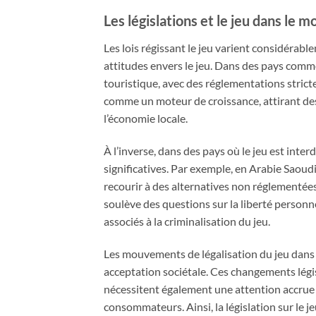
Les législations et le jeu dans le 
Les lois régissant le jeu varient considérable
attitudes envers le jeu. Dans des pays comm
touristique, avec des réglementations strict
comme un moteur de croissance, attirant des 
l’économie locale.
À l’inverse, dans des pays où le jeu est inte
significatives. Par exemple, en Arabie Saoudit
recourir à des alternatives non réglementée
soulève des questions sur la liberté personnel
associés à la criminalisation du jeu.
Les mouvements de légalisation du jeu dans
acceptation sociétale. Ces changements légi
nécessitent également une attention accrue 
consommateurs. Ainsi, la législation sur le 