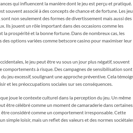
ances qui influencent la manière dont le jeu est perçu et pratiqué.
 est souvent associé à des concepts de chance et de fortune. Les je
t, sont non seulement des formes de divertissement mais aussi des
aux. Ils jouent un rôle important dans des occasions comme les
t la prospérité et la bonne fortune. Dans de nombreux cas, les
s des options variées comme betscore casino pour maximiser leur
identales, le jeu peut être vu sous un jour plus négatif, souvent
e comportements à risque. Des campagnes de sensibilisation sont
s du jeu excessif, soulignant une approche préventive. Cela témoig
isir et les préoccupations sociales sur ses conséquences.
 que joue le contexte culturel dans la perception du jeu. Un même
peut être célébré comme un moment de camaraderie dans certaines
rait être considéré comme un comportement irresponsable. Cette
n simple loisir, mais un reflet des valeurs et des normes sociétale