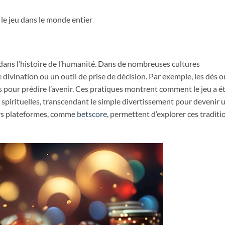
le jeu dans le monde entier
dans l’histoire de l’humanité. Dans de nombreuses cultures
divination ou un outil de prise de décision. Par exemple, les dés o
is pour prédire l’avenir. Ces pratiques montrent comment le jeu a é
t spirituelles, transcendant le simple divertissement pour devenir 
eurs plateformes, comme
betscore
, permettent d’explorer ces traditi