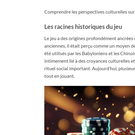
Comprendre les perspectives culturelles sur 
Les racines historiques du jeu
Le jeu a des origines profondément ancrées 
anciennes, il était perçu comme un moyen de 
été utilisés par les Babyloniens et les Chino
intimement lié à des croyances culturelles e
rituel social important. Aujourd’hui, plusi
tout en jouant.