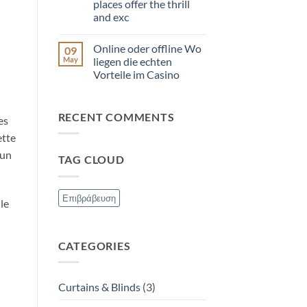
places offer the thrill
als
Spieler
and exc
profitieren
No
können
Comments
Online oder offline Wo
09
on
Unlock
May
liegen die echten
the
Vorteile im Casino
secrets
to
No
mastering
Comments
the
on
casino
RECENT COMMENTS
Online
es
experience
oder
In
offline
ette
the
Wo
realm
liegen
 un
of
TAG CLOUD
die
entertainment,
echten
few
Vorteile
places
im
offer
Casino
Επιβράβευση
the
le
thrill
and
exc
CATEGORIES
Curtains & Blinds
(3)